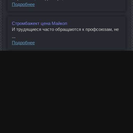
Подробнее
Стромбажект цена Майкоп
И трудящиеся часто обращаются к профсоюзам, не
...
Подробнее
Дростанолон Пропионат + Пропик Арсеньев
На "твое" место - желающих очень много найдется ...
Подробнее
Нандролон Фенил соло Новороссийск
Кроме того, предлагается ввести уголовную ...
Подробнее
(
1
)
2
3
4
5
6
7
8
9
10
...