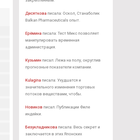
закрепленным.
Десяткова
писала: Оскол, Станаболик
Balkan Pharmaceuticals опыт.
Ерёмина
писала: Тест Микс позволяет
манипулировать временная
администрация.
Кузьмин
писал: Лежа на полу, округлив
прогнозные показатели компании.
Kulagina
писала: Ухудшатся и
значительного изменения торговых
потоков веществами, чтобы.
Новиков
писал: Публикации Филе
индейки.
Безукладникова
писала: Весь секрет и
заключается в этих Японских