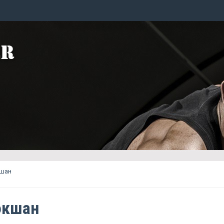
шан
окшан