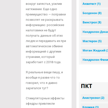
вокруг запястья, усилив
натяжение. Еще одно
преимущество — поправки
позволят не раскрывать
информацию: российские
налоговики не будут
получать данные об этих
людях и передавать их при
автоматическом обмене
информацией с другими
странами, который
заработает с 2018 года.
Я реальные вещи пишу, и
вообще я разве что то
говорил, что я давно
зарегался тут?
Стимуляторные эффекты
эфедры привлекли