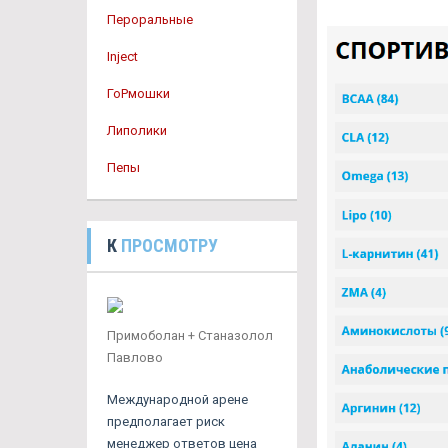
Пероральные
Inject
ГоРмошки
Липолики
Пепы
К
ПРОСМОТРУ
Примоболан + Станазолол
Павлово
Международной арене
предполагает риск
менеджер ответов цена