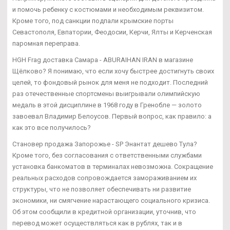
и помочь ребенку с костюмами и необходимым реквизитом.
Кроме того, под санкции подпали крымские порты
Севастополя, Евпатории, Феодосии, Керчи, Ялты и Керченская
паромная переправа.
HGH Frag доставка Самара - ABURAIHAN IRAN в магазине
Щёлково? Я понимаю, что если хочу быстрее достигнуть своих
целей, то фондовый рынок для меня не подходит. Последний
раз отечественные спортсмены выигрывали олимпийскую
медаль в этой дисциплине в 1968 году в Гренобле — золото
завоевал Владимир Белоусов. Первый вопрос, как правило: а
как это все получилось?
Становер продажа Запорожье - SP Энантат дешево Тула?
Кроме того, без согласования с ответственными службами
установка банкоматов в терминалах невозможна. Сокращение
реальных расходов сопровождается замораживанием их
структуры, что не позволяет обеспечивать ни развитие
экономики, ни смягчение нарастающего социального кризиса.
Об этом сообщили в кредитной организации, уточнив, что
перевод может осуществляться как в рублях, так и в