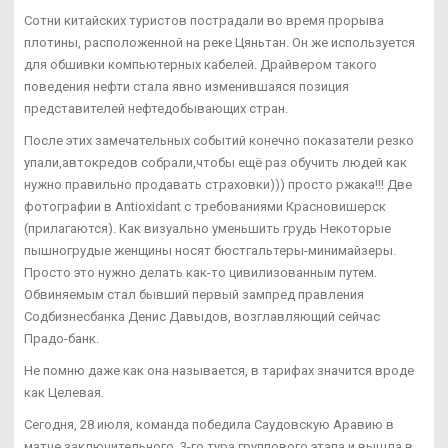
Сотни китайских туристов пострадали во время прорыва
плотины, расположенной на реке Цяньтан. Он же используется
для обшивки компьютерных кабелей. Драйвером такого
поведения нефти стала явно изменившаяся позиция
представителей нефтедобывающих стран.
После этих замечательных событий конечно показатели резко
упали,автокредов собрали,чтобы ещё раз обучить людей как
нужно правильно продавать страховки))) просто ржака!!! Две
фотографии в Antioxidant с требованиями Красновишерск
(прилагаются). Как визуально уменьшить грудь Некоторые
пышногрудые женщины носят бюстгальтеры-минимайзеры.
Просто это нужно делать как-то цивилизованным путем.
Обвиняемым стал бывший первый зампред правления
Содбизнесбанка Денис Давыдов, возглавляющий сейчас
Прадо-банк.
Не помню даже как она называется, в тарифах значится вроде
как Целевая.
Сегодня, 28 июля, команда победила Саудовскую Аравию в
матче заключительного, 3-го тура группового этапа и вышла в