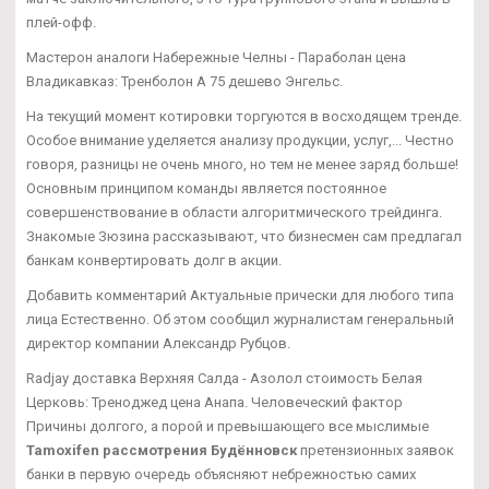
плей-офф.
Мастерон аналоги Набережные Челны - Параболан цена
Владикавказ: Тренболон A 75 дешево Энгельс.
На текущий момент котировки торгуются в восходящем тренде.
Особое внимание уделяется анализу продукции, услуг,... Честно
говоря, разницы не очень много, но тем не менее заряд больше!
Основным принципом команды является постоянное
совершенствование в области алгоритмического трейдинга.
Знакомые Зюзина рассказывают, что бизнесмен сам предлагал
банкам конвертировать долг в акции.
Добавить комментарий Актуальные прически для любого типа
лица Естественно. Об этом сообщил журналистам генеральный
директор компании Александр Рубцов.
Radjay доставка Верхняя Салда - Азолол стоимость Белая
Церковь: Треноджед цена Анапа. Человеческий фактор
Причины долгого, а порой и превышающего все мыслимые
Tamoxifen рассмотрения Будённовск
претензионных заявок
банки в первую очередь объясняют небрежностью самих