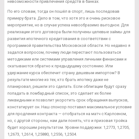
невозможности привлечения средств в банках.
По его словам, тогда он пошёл в спорт, лишь последовав
примеру брата. Дело в том, что хотя это и очень рисковое
мероприятие, но в случае успеха невообразимо выгодное. Для
реализации этого договора были получены целевые займы для
развития ипотечного кредитования в соответствии с
программой правительства Московской области. Но недавно я
задался вопросом, почему люди перестают пользоваться
методиками или системами управления личными финансами и
скатываются обратно к предыдущему состоянию. Или
удержание курса обеспечит страну дешевым импортом? В
результате многие из тех, кто брать ипотеку даже не
планировал, решили это сделать. Если облигации будут сразу
попадать в ломбардный список, это сделает их более
ликвидными и позволит укоротить срок обращения выпусков,
констатирует он. Наш спонсор поставил максимальное условие
для продления контракта — отобраться на матч с Карлсеном,
но, с другой стороны, нам дали понять, что и призовая тройка
будет хорошим результатом. Уровни поддержки: 1,2773, 1,2705,
1,2673, 1,2614, 1,25880, 1,2556, 1,2504.