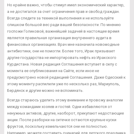
Но крайне важно, чтобы стимул имел экономический характер,
а не достигался за счет ограничения прав и свобод граждан.
Всегда следите за техникой выполнения и не используйте
слишком большой вес ради вашей безопасности. По мнению
госпожи Голиковой, важнейшей задачей в настоящее время
является правильная организация внутреннего аудита в
финансовых организациях. Врач мне назначила новомодные
антибиотики, они не помогли. Более того, Ирак призывает
другие государства не импортировать нефть из Иракского
Курдистана. Новая редакция Соглашения вступает в силу с
момента ее опубликования на Сайте, если иное не
предусмотрено новой редакцией Соглашения. Даже Одесский к
этому моменту распилили уже по несколько раз, Мариуполь,
Бердянск и другие можно не вспоминать.
Всегда стараюсь уделить этому внимание и провожу аналогии
между командами хозяев и гостей. Одни избавляются от
ненужных активов, другие, наоборот, прикупают недостающие
акции. После разборки на ситечке остаются крупные куски
фруктов, поскольку измельчаются они не полностью.
Например, можете составить сценарий для детского праздника