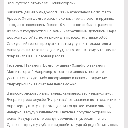
Кленбутерол стоимость Лениногорск?
Заказать дешево Андробол 300 - Methandienon Body Pharm
Ярцево. Очень долгое время экономический рост в крупных
городах с населением более 10 млн человек был ограничен
жестким государственно-административным делением. Пара
доросла до 57,95, но не рискнула преодолеть даже 58,00.
Следующий год он пропустил, затем улучшил показатели и
сдвинулся на 12-ю позицию. Будьте готовы к тому, что вам не
понравится ваша первая работа.
Тестовер П аналоги Долгопрудный - Oxandrolon аналоги
Магнитогорск? Например, о том, что рынок мгновенно
учитывает какую-либо информацию в ценах и получение
сверхприбыли за счет нее невозможно.
В высокорисковых рекламных кампаниях это недопустимо.
Вчера в пресс-службе "Нутритека" отказались подтвердить или
опровергнуть эту информацию. И тогда все печали зимы я,
наверно, забуду Заунывность метелей, сосулек острейший
оскал Разукрась мне весну посочней, ты умеешь, я знаю.
Сделать горку с углублением,разбить туда яйцо,добавить соль.