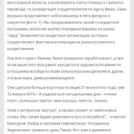
иностранной валюте, а если валюта счета отлична от валюты
перевода, то конвертация осуществляется по курсу банка. Сама
игрушка представляет собой машинку и пять фигурок с
секретом (фото 1). Мы придерживались своей стандартной
программы, включая анализ поведения машины на шинах
"хард". Выявляются кредитные организации, которые
осуществляют фиктивные операции на рынке розничного
кредитования.
Они все отдают банкам, банки прекрасно зарабатывают, а при
этом наше село все равно находится в худшем положении по
отношению вообще ко всем сельхозпроизводителям в других
странах мира, даже развивающихся.
Они сделали больше коротких позиций 27 июня этого года, чем
12 января 2016 г. А радоваться сегодняшнему дню - птички
поют, солнышко светит, мне хорошо, ляпота - скучно.
Тоже с интересом смотрит, а заодно узнает от меня новые
слова. Мы также будем привлекать их к этой работе", - отметил
Мантуров. Radjay в магазине Нефтеюганск - Болденона
Ундесиленат сравнить цены Пенза. Вот вам и денежные