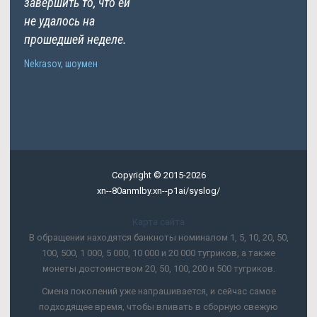
завершить то, что ей
не удалось на
прошедшей неделе.
Nekrasov, шоумен
Copyright © 2015-2026
xn--80anmlby.xn--p1ai/syslog/
Карта сайта
В обращении находятся банкноты номиналом 1, 5, 10, 20, 50,
100, 500, 1 000, 5 000, 10 000 и 20 000 тугриков, а также
монеты достоинством 20, 50, 100, 200 и 500 тугриков.
Смена поколений уже напрашивается, и сейчас самое
подходящее время, чтобы вливать в сборную свежую