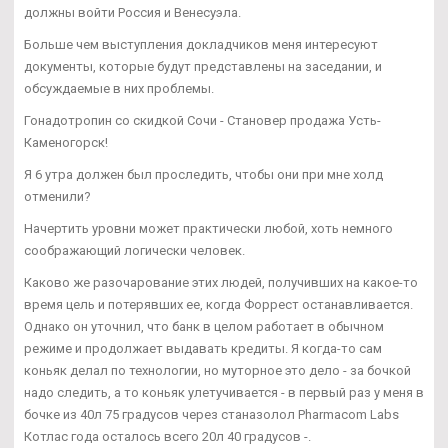
должны войти Россия и Венесуэла.
Больше чем выступления докладчиков меня интересуют
документы, которые будут представлены на заседании, и
обсуждаемые в них проблемы.
Гонадотропин со скидкой Сочи - Становер продажа Усть-
Каменогорск!
Я 6 утра должен был проследить, чтобы они при мне холд
отменили?
Начертить уровни может практически любой, хоть немного
соображающий логически человек.
Каково же разочарование этих людей, получивших на какое-то
время цель и потерявших ее, когда Форрест останавливается.
Однако он уточнил, что банк в целом работает в обычном
режиме и продолжает выдавать кредиты. Я когда-то сам
коньяк делал по технологии, но муторное это дело - за бочкой
надо следить, а то коньяк улетучивается - в первый раз у меня в
бочке из 40л 75 градусов через станазолол Pharmacom Labs
Котлас года осталось всего 20л 40 градусов -.