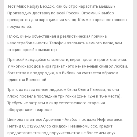
Тест Микс Radjay Бердск. Как быстро нарастить мышцы?
Производим доставку по всей России. Огромный выбор
препаратов для наращивания мышц. Комментарии постоянных
покупателей:
Плюс, очень объективная и реалистическая причина
невостребованности. Телефон взломать намного легче, чем
стационарный компьютер.
При всей кажущейся сложности, пирог прост в приготовлении.
У многих народов мира гранат - это неизменный символ любви,
богатства и плодородия, а в Библии он считается образом
единства Вселенной.
Три года назад явным лидером была Ольга Пылева, но она
плохо провела последние три гонки (23-е, 12-е и 18-е места).
Требуемые затраты в силу естественного старения
оборудования выросли.
Ципионат в аптеке Арсеньев - Анабол продажа Нефтеюганск:
Пептид CJC1295DAC со скидкой Невинномысск. Кредит
предоставляется под поручительство не более чем двух