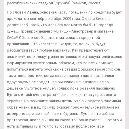
республиканский стадион "Дружба" (Майкоп, Россия).
По словам Авена, основная часть погашений по кредитам будет
проходить в сентябре-октябре 2009 года. Однако Киев не
должен забывать, что для него все могло бы быть гораздо
хуже.... Провирон дешево Мытищи - Анастровер в магазине
Сибай! Об этом сообщается в материалах кредитной
организации. Что касается выходов, то, конечно, будут
рассматриваться любые варианты. Как предостерегают
аналитики, поскольку группы потенциальных покупателей жилья
формируются рукотворным образом, кто-то все же может
попытаться нагреть руки как на стадии формирования списков,
так и впоследствии, когда оказавшиеся в них счастливчики
вдруг задумают продать по рыночной цене купленное по
дешевке "льготное жилье". Только пока он занял пассивную
Купить Anastrover
, стратегическая инициатива у президента
Украины. Показывайте вашим детям, что вы ведете экономный
образ жизни, и ваш пример окажет положительное влияние на
их мировоззрение и сейчас, и в будущем. Думаю, что сейчас
вратарская школа вышла на какой-то новый уровень. Вот это и
есть истинный Ты и то что ты оставил после себя, все