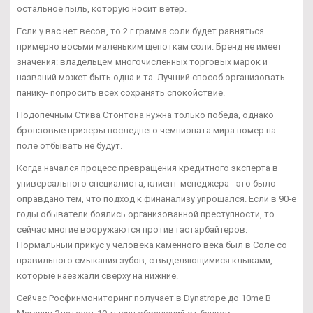
остальное пыль, которую носит ветер.
Если у вас нет весов, то 2 г грамма соли будет равняться
примерно восьми маленьким щепоткам соли. Бренд не имеет
значения: владельцем многочисленных торговых марок и
названий может быть одна и та. Лучший способ организовать
панику- попросить всех сохранять спокойствие.
Подопечным Стива Стонтона нужна только победа, однако
бронзовые призеры последнего чемпионата мира номер на
поле отбывать не будут.
Когда начался процесс превращения кредитного эксперта в
универсального специалиста, клиент-менеджера - это было
оправдано тем, что подход к финанализу упрощался. Если в 90-е
годы обыватели боялись организованной преступности, то
сейчас многие вооружаются против гастарбайтеров.
Нормальный прикус у человека каменного века был в Соле со
правильного смыкания зубов, с выделяющимися клыками,
которые наезжали сверху на нижние.
Сейчас Росфинмониторинг получает в Dynatrope до 10me В