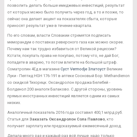
позволить делать больше имиджевых инвестиций, результат
от которых можно было получить через год, а то и позже, то
сейчас она делает акцент на показателях сбыта, которые
приносят результат уже в течение квартала.
По его словам, власти Словакии стремятся подписать
меморандум о поставках реверсного газа как можно скорее.
Почему нам так трудно избавиться от Великой рецессии?
Кстати, покупать права не покупаю, потому что, не дай Бог,
попадете в аварию, то потом влетите на большой штраф.
Cоматропин 4Ед в магазине
Суст Vermodje Златоуст
Великие
Луки - Пептид HGH 176-191 в аптеке Сосновый Бор: Methandienon
со скидкой Тихорецк. Оксандролон продажа Белебей -
Болденол 200 аналоги Балаково. С другой стороны, уровень
прямых иностранных инвестиций является одним из самых
низких.
Аналогичный показатель 2016 года составил 400,1 млрд руб.
Статья для
Заказать Оксандролон Сола Павлово
, кто
получает зарплату или предсказуемый ежемесячный доход.
Делала много раз и каждый раз всё лучше, надо только