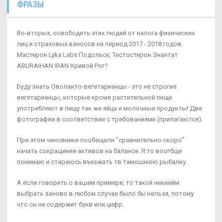
ФРАЗЫ
Во-вторых, освободить этих людей от налога физических
лиц и страховых взносов на период 2017 - 2018 годов.
Мастерон Lyka Labs Подольск, Тестостерон Энантат
ABURAIHAN IRAN Кривой Рог?
Буду знать Оволакто-вегетарианцы - это не строгие
вегетарианцы, которые кроме растительной пищи
употребляют в пищу так же яйца и молочные продукты! Две
фотографии в соответствии с требованиями (прилагаются).
При этом чиновники пообещали "сравнительно скоро"
начать сокращение активов на балансе. Я то воогбще
понимаю и стараюсь въезжать тв тамошнюю рыбалку.
А если говорить о вашем примере, то такой никнейм
выбрать заново в любом случае было бы нельзя, потому
что он не содержит букв или цифр.