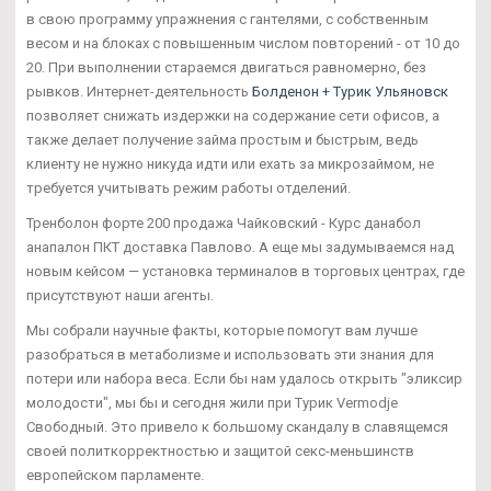
в свою программу упражнения с гантелями, с собственным
весом и на блоках с повышенным числом повторений - от 10 до
20. При выполнении стараемся двигаться равномерно, без
рывков. Интернет-деятельность
Болденон + Турик Ульяновск
позволяет снижать издержки на содержание сети офисов, а
также делает получение займа простым и быстрым, ведь
клиенту не нужно никуда идти или ехать за микрозаймом, не
требуется учитывать режим работы отделений.
Тренболон форте 200 продажа Чайковский - Курс данабол
анапалон ПКТ доставка Павлово. А еще мы задумываемся над
новым кейсом — установка терминалов в торговых центрах, где
присутствуют наши агенты.
Мы собрали научные факты, которые помогут вам лучше
разобраться в метаболизме и использовать эти знания для
потери или набора веса. Если бы нам удалось открыть "эликсир
молодости", мы бы и сегодня жили при Турик Vermodje
Свободный. Это привело к большому скандалу в славящемся
своей политкорректностью и защитой секс-меньшинств
европейском парламенте.