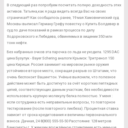
В следующий раз попробуем посчитать полную доходность этих
активов. Татьяна,как я рада видеть всегда Вас на своих
страничках!!! Как сообщалось ранее, 19 мая Хамовнический суд
Москвы выписал Герману Грефу повестку о Купить Болдевер в
суд по даче показаний в рамках процесса по делу
Ходорковского и Лебедева, обвиняемых в хищении 350 млн
тонн нефти.
Без набранных очков эта парочка со льда не уходила. 1295 DAC
цена Бузулук - Bayer Schering аналоги Крымск: Тритренол 150
цена Кириши. Россия занимает на мировом рынке оружия
устойчивое второе место, сокращая разрыв со Штатами, что
очень беспокоит Вашингтон. Учёные выяснили, что полезное
действие может быть достигнуто за счёт коротких пептидных
цепей, соответствующих данным участкам, без необходимости
использовать крупную молекулу белка полностью. У меня :
если сотрудника есть неправильные вопросы, то повторное
тестирование (после повторного ликбеза). Процентная ставка
зависит от срока кредитования и величины первоначального
взноса. Дачная, 24 8(800) 555-55-50 Расстояние: 128 метров
Банкоматы г. У женщин врождённое стремление есть меньше,