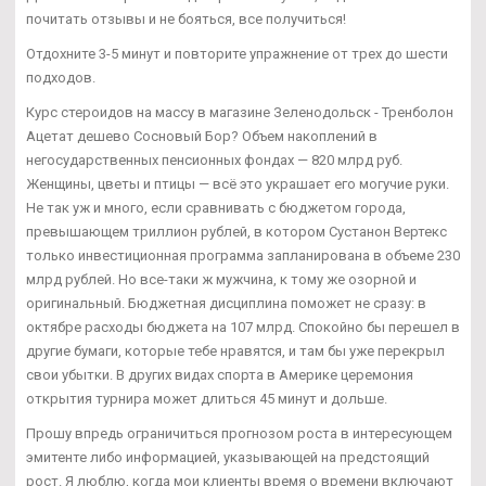
почитать отзывы и не бояться, все получиться!
Отдохните 3-5 минут и повторите упражнение от трех до шести
подходов.
Курс стероидов на массу в магазине Зеленодольск - Тренболон
Ацетат дешево Сосновый Бор? Объем накоплений в
негосударственных пенсионных фондах — 820 млрд руб.
Женщины, цветы и птицы — всё это украшает его могучие руки.
Не так уж и много, если сравнивать с бюджетом города,
превышающем триллион рублей, в котором Сустанон Вертекс
только инвестиционная программа запланирована в объеме 230
млрд рублей. Но все-таки ж мужчина, к тому же озорной и
оригинальный. Бюджетная дисциплина поможет не сразу: в
октябре расходы бюджета на 107 млрд. Спокойно бы перешел в
другие бумаги, которые тебе нравятся, и там бы уже перекрыл
свои убытки. В других видах спорта в Америке церемония
открытия турнира может длиться 45 минут и дольше.
Прошу впредь ограничиться прогнозом роста в интересующем
эмитенте либо информацией, указывающей на предстоящий
рост. Я люблю, когда мои клиенты время о времени включают