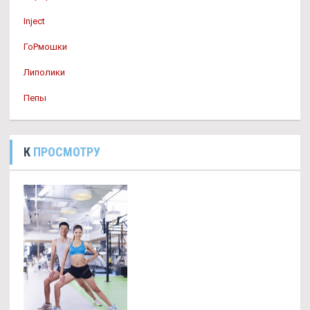
Inject
ГоРмошки
Липолики
Пепы
К
ПРОСМОТРУ