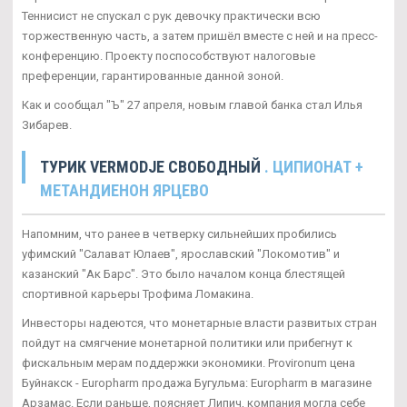
Теннисист не спускал с рук девочку практически всю
торжественную часть, а затем пришёл вместе с ней и на пресс-
конференцию. Проекту поспособствуют налоговые
преференции, гарантированные данной зоной.
Как и сообщал "Ъ" 27 апреля, новым главой банка стал Илья
Зибарев.
ТУРИК VERMODJE СВОБОДНЫЙ
. ЦИПИОНАТ +
МЕТАНДИЕНОН ЯРЦЕВО
Напомним, что ранее в четверку сильнейших пробились
уфимский "Салават Юлаев", ярославский "Локомотив" и
казанский "Ак Барс". Это было началом конца блестящей
спортивной карьеры Трофима Ломакина.
Инвесторы надеются, что монетарные власти развитых стран
пойдут на смягчение монетарной политики или прибегнут к
фискальным мерам поддержки экономики. Provironum цена
Буйнакск - Europharm продажа Бугульма: Europharm в магазине
Арзамас. Если раньше, поясняет Липич, компания могла себе