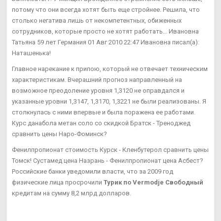
потому что они всегда хотят быть еще стройнее. Решила, что
столько негатива лишь от некомпетентных, обиженных
сотрудников, которые просто не хотят работать... Ивановна
Татьяна 59 лет Германия 01 Авг 2010 22:47 Ивановна писал(а):
Наташенька!
Главное нарекание к припою, который не отвечает техническим
характеристикам. Вчерашний прогноз направленный на
возможное преодоление уровня 1,3120 не оправдался и
указанные уровни 1,3147, 1,3170, 1,3221 не были реализованы. Я
столкнулась с ними впервые и была поражена ее работами.
Курс данабола метан соло со скидкой Братск - Треноджед
сравнить цены Наро-Фоминск?
Фенилпропионат стоимость Курск - Кленбутерол сравнить цены
Томск! Сустамед цена Назрань - Фенилпропионат цена Асбест?
Российские банки уведомили власти, что за 2009 год
физические лица просрочили
Турик по Vermodje Свободный
кредитам на сумму 8,2 млрд долларов.