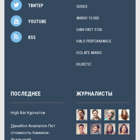
ТВИТЕР
SERIES
AMINO 10.000
YOUTUBE
GAIN FAST 3100
RSS
HALO PERFORMANCE
ISOLATE AMINO
DIURETIC
ПОСЛЕДНЕЕ
ЖУРНАЛИСТЫ
High Bar Курчатов
Данабол Анапалон Пкт
стоимость Каменск-
Уральский