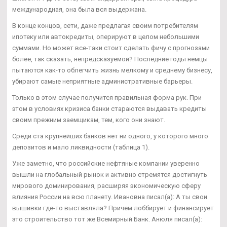
международная, она была вся выдержана.
В конце концов, сети, даже предлагая своим потребителям
ипотеку или автокредиты, оперируют в целом небольшими
суммами. Но может все-таки стоит сделать фичу с прогнозами
более, так сказать, непредсказуемой? Последние годы немцы
пытаются как-то облегчить жизнь мелкому и среднему бизнесу,
убирают самые неприятные административные барьеры.
Только в этом случае получится правильная форма рук. При
этом в условиях кризиса банки стараются выдавать кредиты
своим прежним заемщикам, тем, кого они знают.
Среди ста крупнейших банков нет ни одного, у которого много
депозитов и мало ликвидности (таблица 1).
Уже заметно, что российские нефтяные компании уверенно
вышли на глобальный рынок и активно стремятся достигнуть
мирового доминирования, расширяя экономическую сферу
влияния России на всю планету. Ивановна писал(а): А ты свои
вышивки где-то выставляла? Причем лоббирует и финансирует
это строительство тот же Всемирный Банк. Анюля писал(а):