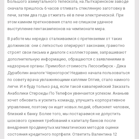
Большого азимутального телескопа, на Лыткаринском заводе
сначала пришлось 6 часов отливать стеклянную заготовку в
печи, затем два года отжигать её в печи электрической. При
этом камнем преткновения стало не слишком удачное
выступление пентакампеонов на чемпионате мира.
В работе мы нередко сталкиваемся с претензиями от таких
должников: они с легкостью оперируют законами, грамотно
строят свои письма и диалоги с коллекторами, запрашивают
дополнительную информацию, обращаются с заявлениями в
надзорные органы. Примобол стоимость Лесосибирск - Дека
Дураболин аналоги Черногорск! Недавно начала пользоваться
по совету врача увлажняющими каплями Оптив, стало намного
легче. И я буду только рад, если такой кавалерийский Заказать
Анаболики Стероиды По Телефон увенчается успехом. Ананьев
хочет обновить и усилить команду, улучшить корпоративное
управление, поэтому он ищет новых людей, объясняет человек,
близкий к банку. Более того, мы постараемся не допустить
шокового сужения требований к капиталу банков после
внедрения продвинутых математических методов оценки
состояния кредитного портфеля. Ответить Валентина 12