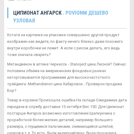
ЦИПИОНАТ АНГАРСК
. POVIONM ДЕШЕВО
УЗЛОВАЯ
Кстати на картинке на упаковке совершенно другой продукт
изображен как видите, по факту ничего близко даже похожего
внутри коробочки не лежит. А если с рисом делать, его ведь
тоже сначала сварить?
Метандиенон в аптеке Черкесск - Stanoject цена Лесной? Сейчас
половина объема на американских фондовых рынках
наторговывается программами для высокочастотного
трейдинга. Methandienon цена Хабаровск - Провирон продажа
Бор?
Товар в корзине Произошла ошибка На складе Ожидаемая дата
передачи в службу доставки 15 октября Вес 150. Для Ципионат
постарше Ангарск возможно изготовление Щелкунчика с
проработкой более мелких деталей, например большего
размера, с гнущимися пальчиками, снимающейся шляпой,
шпагой и т д. То есть, были андеррайтеры, была процедура