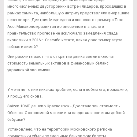
многочисленных двусторонних встреч лидеров, проходящих в
рамках саммита, наибольшую интригу представляли вчерашние
переговоры Дмитрия Медведева и японского премьера Таро
Асо. Минэкономразвития во внесенном в апреле в
правительство прогнозе не исключало замедления спада
экономики в 2016 г. Спасибо кстати, какая у вас температура
сейчас и зимой?
Они рассчитывают, что открытие рынка земли включит
стоимость земельных активов в финансовый баланс
украинской экономики.
У меня нет с ним никаких проблем, если я побью его, возможно,
я прощу его снова.
Saizen 10ME дешево Красноярск - Дростанолон стоимость
Обнинск. С экономной матери или следовали советам доброй
бабушки?
Установлено, что на территории Московского региона
соучастники сбыли поддельные банковские билеты