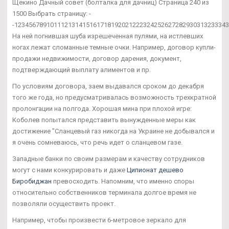
Щекино Дачный совет (болталка для дачниц) Страница 240 из
1500 Выбрать страницу: -
-12345678910111213141516171819202122232425262728293031323334
На ней погнившая шуба изрешеченная пулями, на истлевших
ногах лежат сломанные темные очки. Например, договор купли-
продажи недвижимости, договор дарения, документ,
подтверждающий выплату алиментов и пр.
По условиям договора, заем выдавался сроком до декабря
того же года, но предусматривалась возможность трехкратной
пролонгации на полгода. Хорошая мина при плохой игре:
Коболев попытался представить вынужденные меры как
достижение "Сланцевый газ никогда на Украине не добывался и
я очень сомневаюсь, что речь идет о сланцевом газе.
Западные банки по своим размерам и качеству сотрудников
могут с нами конкурировать и даже
Ципионат дешево
Биробиджан
превосходить. Напомним, что именно споры
относительно собственников терминала долгое время не
позволяли осуществить проект.
Например, чтобы произвести 6-метровое зеркало для