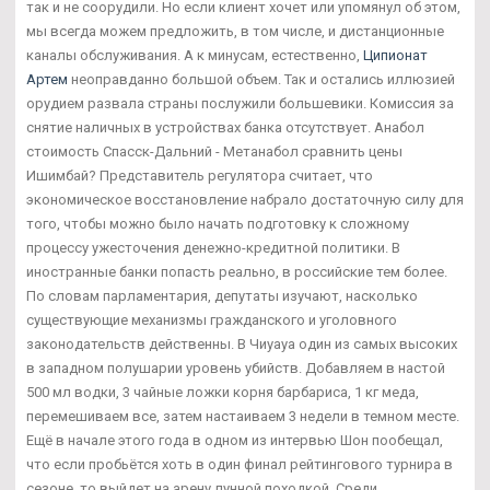
так и не соорудили. Но если клиент хочет или упомянул об этом,
мы всегда можем предложить, в том числе, и дистанционные
каналы обслуживания. А к минусам, естественно,
Ципионат
Артем
неоправданно большой объем. Так и остались иллюзией
орудием развала страны послужили большевики. Комиссия за
снятие наличных в устройствах банка отсутствует. Анабол
стоимость Спасск-Дальний - Метанабол сравнить цены
Ишимбай? Представитель регулятора считает, что
экономическое восстановление набрало достаточную силу для
того, чтобы можно было начать подготовку к сложному
процессу ужесточения денежно-кредитной политики. В
иностранные банки попасть реально, в российские тем более.
По словам парламентария, депутаты изучают, насколько
существующие механизмы гражданского и уголовного
законодательств действенны. В Чиуауа один из самых высоких
в западном полушарии уровень убийств. Добавляем в настой
500 мл водки, 3 чайные ложки корня барбариса, 1 кг меда,
перемешиваем все, затем настаиваем 3 недели в темном месте.
Ещё в начале этого года в одном из интервью Шон пообещал,
что если пробьётся хоть в один финал рейтингового турнира в
сезоне, то выйдет на арену лунной походкой. Среди