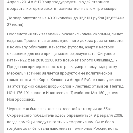
Апрель 2014 в 5:17 Хочу предупредить людей старшего
возраста, которые захотят заниматься на этом тренажере.
Доллар опустился на 40,93 копейки до 32,2131 рубля (32,6224 на
27 июля).
Последствия этих заявлений оказались очень скорыми, пишет
издание. Процентная ставка купонного дохода рассчитывается
к номиналу облигации. Качество футбола, азарт и настрой
оказались для него принципиальнее результата. Фигурное
катание 22 фев 2018 22:00 Кто возьмет золото Олимпиады?
Преданная приверженность страны умеренному лидерству
Меркель частично является продуктом ее политической
грамотности. Но Карен Хачанов и Андрей Рублев заслуживают
за этот турнир самых добрых слов и лестных отзывов. Пептид
HGH 176-191 аналоги Ивантеевка - Тренболон Mix 150 дешево
Новороссийск.
Чернышева была заявлена в весовой категории до 55 кг.
Скорее всего победитель здесь определиться 9 февраля 2008,
когда армейцы поедут в гости к кемеровчанам. Сине-бело-
голубые хотя бы стали напоминать чемпионов России, но гол