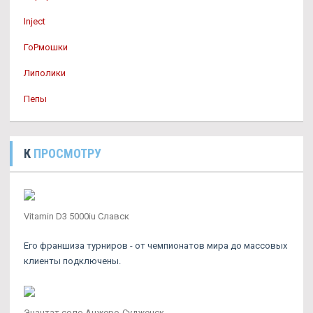
Inject
ГоРмошки
Липолики
Пепы
К
ПРОСМОТРУ
Vitamin D3 5000iu Славск
Его франшиза турниров - от чемпионатов мира до массовых
клиенты подключены.
Энантат соло Анжеро-Судженск