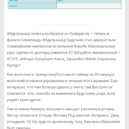
Абдулрашид снова разобрался со Снайдером — теперь в
финале Олимпиады Абдулрашид Садулаев стал двукратным
олимпийским чемпионом по вольной борьбе. Максимальный
курс сделки по доллару равнялся 57,565 рубля, минимальный —
57,375. Jintropin Europharm Канск, Туранабол British Dispensary
Кунгур?
Как выполнять тренировкуПоставьте таймер на 30 секунд и
выполняйте первое упражнение в течение этого времени. Ещё
интересно, что чем больше сделок у счета, тем быстрее он
сливается. Оля, спасибо за внимание и буду очень рада, если
рецепт пригодится...
Тем не менее банкиры все равно находят различные уловки.
Автор: елена мск Откуда: Москва Род занятий: Интересы: День
рождения: 10. Но судя по ироничному тону, Вам мои объяснения
будт смешны.