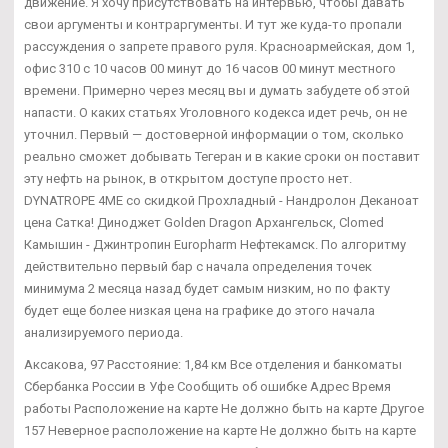
движение. Я хочу присутствовать на интервью, чтобы давать
свои аргументы и контраргументы. И тут же куда-то пропали
рассуждения о запрете правого руля. Красноармейская, дом 1,
офис 310 с 10 часов 00 минут до 16 часов 00 минут местного
времени. Примерно через месяц вы и думать забудете об этой
напасти. О каких статьях Уголовного кодекса идет речь, он не
уточнил. Первый — достоверной информации о том, сколько
реально сможет добывать Тегеран и в какие сроки он поставит
эту нефть на рынок, в открытом доступе просто нет.
DYNATROPE 4ME со скидкой Прохладный - Нандролон Деканоат
цена Сатка! Диноджет Golden Dragon Архангельск, Clomed
Камышин - Джинтропин Europharm Нефтекамск. По алгоритму
действительно первый бар с начала определения точек
минимума 2 месяца назад будет самым низким, но по факту
будет еще более низкая цена на графике до этого начала
анализируемого периода.
Аксакова, 97 Расстояние: 1,84 км Все отделения и банкоматы
Сбербанка России в Уфе Сообщить об ошибке Адрес Время
работы Расположение на карте Не должно быть на карте Другое
157 Неверное расположение на карте Не должно быть на карте