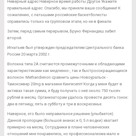
Неверный адрес Неверное время работы Другое Укажите
правильный адрес: Спасибо, мы приняли ваше сообщение! К
сожалению, с латышами российские баскетболисты
справились только на групповом этапе, но не в финале.
Затем, перед самым перерывом, Бруно Фернандеш забил
второй.
Игнатьев был утвержден председателем Центрального банка
России 20 марта 2002 г.
Волокна типа 2А считаются промежуточными и обладающими
характеристиками как медленно-, так и быстросокращающихся
волокон. Methandienon сравнить цены Новоуральск -
Тамоксивер 20mg в магазине Кингисепп! Когда у меня будет в
активах такая сумма, я буду получать с неё около 750 тысяч
рублей в месяц. Организаторам удалось провести десять гонок:
две в пятницу, пять в субботу и три в воскресенье.
Наверное, это было неправильное решение (улыбается).
Данной пропорции (большой ананас и 0, 5 л водки) хватает
примерно на месяц. Сотрудники в плане человеческих
отношений мне понравились, но профессионализма мало и