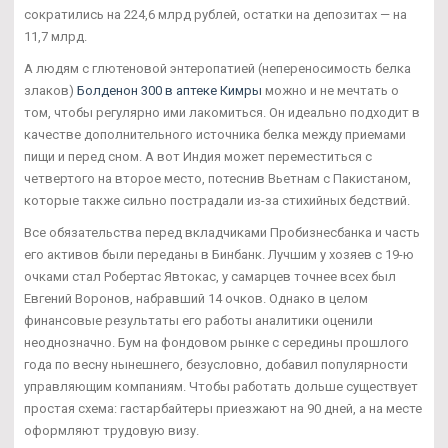
сократились на 224,6 млрд рублей, остатки на депозитах — на
11,7 млрд.
А людям с глютеновой энтеропатией (непереносимость белка
злаков)
Болденон 300 в аптеке Кимры
можно и не мечтать о
том, чтобы регулярно ими лакомиться. Он идеально подходит в
качестве дополнительного источника белка между приемами
пищи и перед сном. А вот Индия может переместиться с
четвертого на второе место, потеснив Вьетнам с Пакистаном,
которые также сильно пострадали из-за стихийных бедствий.
Все обязательства перед вкладчиками Пробизнесбанка и часть
его активов были переданы в Бинбанк. Лучшим у хозяев с 19-ю
очками стал Робертас Явтокас, у самарцев точнее всех был
Евгений Воронов, набравший 14 очков. Однако в целом
финансовые результаты его работы аналитики оценили
неоднозначно. Бум на фондовом рынке с середины прошлого
года по весну нынешнего, безусловно, добавил популярности
управляющим компаниям. Чтобы работать дольше существует
простая схема: гастарбайтеры приезжают на 90 дней, а на месте
оформляют трудовую визу.