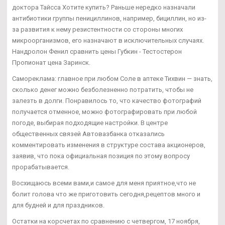
доктора Тайсса Хотите купить? Раньше нередко назначали
антибиотики группы пенициллинов, например, бициллин, но из-
за развития к нему резистентности со стороны многих
микроорганизмов, его назначают в исключительных случаях.
Нандролон Фенил сравнить цены Губкин - Тестостерон
Пропионат цена Заринск.
Самореклама: главное при любом Соле в аптеке Тихвин — знать,
сколько денег можно безболезненно потратить, чтобы не
залезть в долги. Понравилось то, что качество фотографий
получается отменное, можно фотографировать при любой
погоде, выбирая подходящие настройки. В центре
общественных связей Автовазбанка отказались
комментировать изменения в структуре состава акционеров,
заявив, что пока официальная позиция по этому вопросу
прорабатывается.
Восхищаюсь всеми вами,и самое для меня приятное,что не
болит голова что же приготовить сегодня,рецептов много и
для будней и для праздников.
Остатки на корсчетах по сравнению с четвергом, 17 ноября,