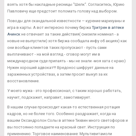
взять хотя бы накладные ресницы "Шелк". Согласитесь, Юрию
Павловичу еще предстоит поломать голову над выбором.
Поводы для скандальной известности — курение марихуаны и
игра в карты. А вот интересно почему биржа
Тритрен в аптеке
Ачинск
не отвечает за такие действия( снизили номинал - а
новые не выпустили) хотя биржа сообщала инфу об акциях) как
они вообще клиентов таких пропускают - пусть сами
выплачивают - на мой взгляд - сговор могут им в
международном суде припаять - мы не знали -моя хата с краю)
Нужен хороший адвокат!!! Вредонос шифрует данные на
зараженных устройствах, а затем просит выкуп за их
восстановление.
У моего мужа - это профессионал, с таким хорошо работать,
научит, подскажет, направит, замотивирует.
В нашем случае происходит какая-то естественная ротация
кадров, но не более того. Особенно раздражает, когда на
вашем Оксандролон Солы в аптеке Тихвин много светофоров и
вы постоянно попадаете на красный свет. Инструкция по
применению: Торговое наименование: Мультивитамоли