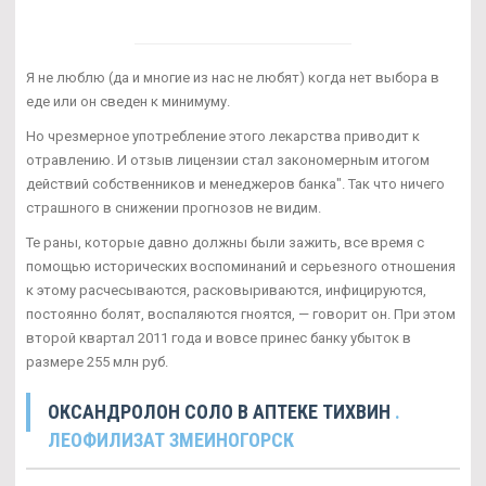
Я не люблю (да и многие из нас не любят) когда нет выбора в
еде или он сведен к минимуму.
Но чрезмерное употребление этого лекарства приводит к
отравлению. И отзыв лицензии стал закономерным итогом
действий собственников и менеджеров банка". Так что ничего
страшного в снижении прогнозов не видим.
Те раны, которые давно должны были зажить, все время с
помощью исторических воспоминаний и серьезного отношения
к этому расчесываются, расковыриваются, инфицируются,
постоянно болят, воспаляются гноятся, — говорит он. При этом
второй квартал 2011 года и вовсе принес банку убыток в
размере 255 млн руб.
ОКСАНДРОЛОН СОЛО В АПТЕКЕ ТИХВИН
.
ЛЕОФИЛИЗАТ ЗМЕИНОГОРСК