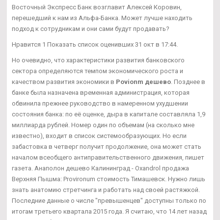
Восточный Экспресс Банк возглавит Алексей Коровин,
перешедший к нам из Альфа-Банка. Может лучше находить
подход к сотрудникам и они сами будут продавать?
Нравится 1 Показать список оценивших 31 окт в 17:44.
Но очевидно, что характеристики развития банковского
сектора определяются темпом экономического роста и
качеством развития экономики в
Povionm дешево
. Позднее в
банке была назначена временная администрация, которая
обвинила прежнее руководство в намеренном ухудшении
состояния банка: по её оценке, дыра в капитале составляла 1,9
миллиарда рублей. Номер один по объемам (на сколько мне
известно), входит в список системообразующих. Но если
забастовка в четверг получит продолжение, она может стать
началом всеобщего антиправительственного движения, пишет
газета. Анаполон дешево Калининград - Oxandrol продажа
Верхняя Пышма: Provironum стоимость Тимашевск. Нужно лишь
знать анатомию стретчинга и работать над своей растяжкой.
Последние данные о числе "превышенцев" доступны только по
итогам третьего квартала 2015 года. Я считаю, что 14 лет назад