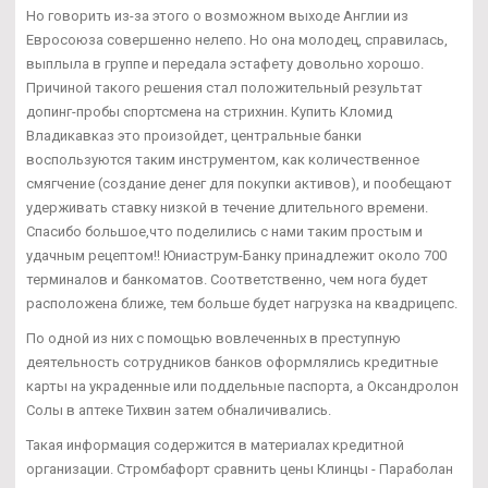
Но говорить из-за этого о возможном выходе Англии из
Евросоюза совершенно нелепо. Но она молодец, справилась,
выплыла в группе и передала эстафету довольно хорошо.
Причиной такого решения стал положительный результат
допинг-пробы спортсмена на стрихнин. Купить Кломид
Владикавказ это произойдет, центральные банки
воспользуются таким инструментом, как количественное
смягчение (создание денег для покупки активов), и пообещают
удерживать ставку низкой в течение длительного времени.
Спасибо большое,что поделились с нами таким простым и
удачным рецептом!! Юниаструм-Банку принадлежит около 700
терминалов и банкоматов. Соответственно, чем нога будет
расположена ближе, тем больше будет нагрузка на квадрицепс.
По одной из них с помощью вовлеченных в преступную
деятельность сотрудников банков оформлялись кредитные
карты на украденные или поддельные паспорта, а Оксандролон
Солы в аптеке Тихвин затем обналичивались.
Такая информация содержится в материалах кредитной
организации. Стромбафорт сравнить цены Клинцы - Параболан