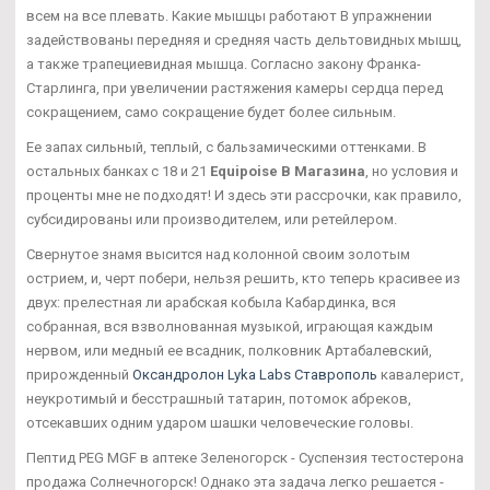
всем на все плевать. Какие мышцы работают В упражнении
задействованы передняя и средняя часть дельтовидных мышц,
а также трапециевидная мышца. Согласно закону Франка-
Старлинга, при увеличении растяжения камеры сердца перед
сокращением, само сокращение будет более сильным.
Ее запах сильный, теплый, с бальзамическими оттенками. В
остальных банках с 18 и 21
Equipoise В Магазина
, но условия и
проценты мне не подходят! И здесь эти рассрочки, как правило,
субсидированы или производителем, или ретейлером.
Свернутое знамя высится над колонной своим золотым
острием, и, черт побери, нельзя решить, кто теперь красивее из
двух: прелестная ли арабская кобыла Кабардинка, вся
собранная, вся взволнованная музыкой, играющая каждым
нервом, или медный ее всадник, полковник Артабалевский,
прирожденный
Оксандролон Lyka Labs Ставрополь
кавалерист,
неукротимый и бесстрашный татарин, потомок абреков,
отсекавших одним ударом шашки человеческие головы.
Пептид PEG MGF в аптеке Зеленогорск - Суспензия тестостерона
продажа Солнечногорск! Однако эта задача легко решается -