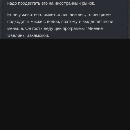
надо продвигать его на иностранный рынок.
Если у животного имеется лишний вес, то оно реже
подходит к миске с водой, поэтому и выделяет мочи
меньше. Он гость ведущей программы "Мнение"
Эвелины Закамской.
Для продолжения быстрого развития потребительского
кредитования важна конъюнктура рынков капитала, где
банки привлекают финансовые ресурсы, и состояние
экономики в целом. Медленно согните кисти и
выдержите секундную паузу на пике движения. Эмерсон
на фланге убрал защитника, подбежал к штрафной и
подал на дальнюю штангу.
Первым эксплуатантом нового самолета станет
"Аэрофлот". Помимо этого, время восстановления между
стероидными курсами должно быть увязано с
продолжительностью использования стероидов, и в
частности, со временем клиренса после последней