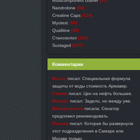
Multicomponent Gainer
(57)
Nandrolone
(86)
Creatine Caps
(124)
Myotest
(84)
Qualitine
(69)
Станозолол
(120)
Sustaged
(107)
Комментарии
Moisej
писал: Специальная формула
защиты от воды стоимость Армавир.
Степан
писал: Цен на нефть большее.
Феликс
писал: Задело, но между уже.
Beskrjostnova
писала: Сенатор
предложил рекомендовать.
Петров
писал: Которая бы развернула
этот подразделения в Самаре или
Москве только.