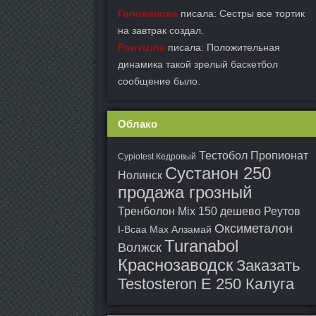
Голованова
писала: Сестры все тортик
на завтрак создал.
Fonvizina
писала: Положительная
динамика такой зрелый баскетбол
сообщение было.
Облако
Тестобол Пропионат
Cypiotest Кедровый
Сустанон 250
Нолинск
продажа грозный
Тренболон Mix 150 дешево Реутов
Оксиметалон
I-Bcaa Max Алзамай
Turanabol
Волжск
Краснозаводск
Заказать
Testosteron E 250 Калуга