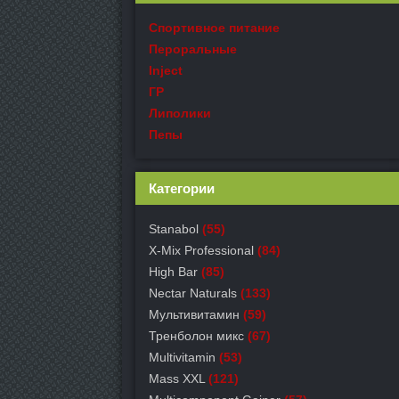
Спортивное питание
Пероральные
Inject
ГР
Липолики
Пепы
Категории
Stanabol
(55)
X-Mix Professional
(84)
High Bar
(85)
Nectar Naturals
(133)
Мультивитамин
(59)
Тренболон микс
(67)
Multivitamin
(53)
Mass XXL
(121)