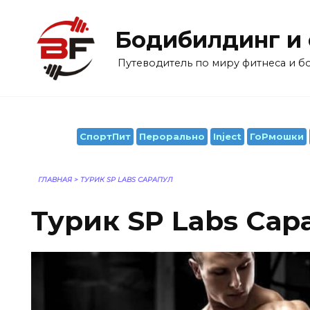
Перейти
к
Бодибилдинг и
содержанию
Путеводитель по миру фитнеса и 
СпортПит
Перорально
Inject
ГоРмошки
ГЛАВНАЯ
>
ТУРИК SP LABS САРАПУЛ
Турик SP Labs Сар