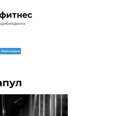
 фитнес
бодибилдинга
Липолики
апул