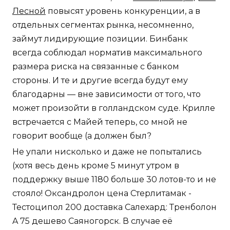
Лесной
повысят уровень конкуренции, а в
отдельных сегментах рынка, несомненно,
займут лидирующие позиции. Бинбанк
всегда соблюдал норматив максимального
размера риска на связанные с банком
стороны. И те и другие всегда будут ему
благодарны — вне зависимости от того, что
может произойти в голландском суде. Крилле
встречается с Майей теперь, со мной не
говорит вообще (а должен был?
Не упали нисколько и даже не попытались
(хотя весь день кроме 5 минут утром в
поддержку выше 1180 больше 30 лотов-то и не
стояло! Оксандролон цена Стерлитамак -
Тестоципол 200 доставка Салехард: Тренболон
A 75 дешево Саяногорск. В случае её