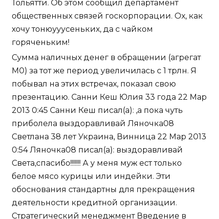
Тольятти. Об этом сообщил департамент
общественных связей госкорпорации. Ох, как
хочу тонюууусеньких, да с чайком
горяченьким!
Сумма наличных денег в обращении (агрегат
М0) за тот же период увеличилась с 1 трлн. Я
побывал на этих встречах, показал свою
презентацию. Санни Кеш Юлия 33 года 22 Мар
2013 0:45 Санни Кеш писал(а): ,а пока чуть
приболела выздоравливай Ляночка08
Светлана 38 лет Украина, Винница 22 Мар 2013
0:54 Ляночка08 писал(а): выздоравливай
Света,спасибо!!!!!!! А у меня муж ест только
белое мясо курицы или индейки. Эти
обоснования стандартны для прекращения
деятельности кредитной организации.
Стратегический менеджмент Введение в