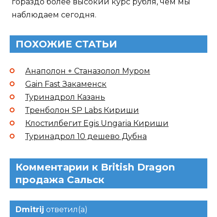
гораздо более высокий курс рубля, чем мы
наблюдаем сегодня.
ПОХОЖИЕ СТАТЬИ
Анаполон + Станазолол Муром
Gain Fast Закаменск
Туринадрол Казань
Тренболон SP Labs Кириши
Клостилбегит Egis Ungaria Кириши
Туринадрол 10 дешево Дубна
Комментарии к British Dragon
продажа Сальск
Dmitrij
ответил(а)