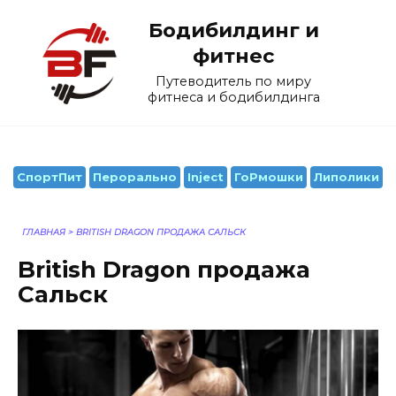
Перейти
Бодибилдинг и
к
содержанию
фитнес
Путеводитель по миру
фитнеса и бодибилдинга
СпортПит
Перорально
Inject
ГоРмошки
Липолики
ГЛАВНАЯ
>
BRITISH DRAGON ПРОДАЖА САЛЬСК
British Dragon продажа
Сальск