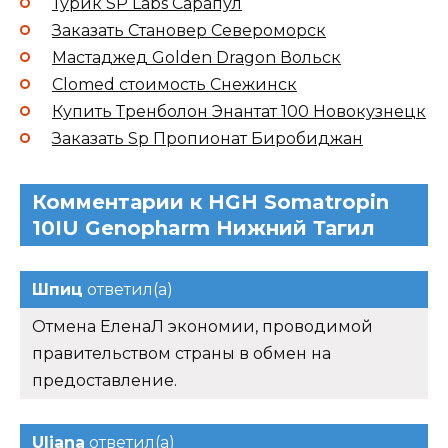
Турик SP Labs Сарапул
Заказать Становер Североморск
Мастаджед Golden Dragon Вольск
Clomed стоимость Снежинск
Купить Тренболон Энантат 100 Новокузнецк
Заказать Sp Пропионат Биробиджан
Комментарии к HGH Somatropin
10IU Genopharm Нижний Тагил
Шпиц
ответил(а)
Отмена ЕленаЛ экономии, проводимой
правительством страны в обмен на
предоставление.
Uljana
ответил(а)