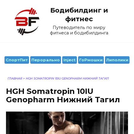
Перейти
Бодибилдинг и
к
содержанию
фитнес
Путеводитель по миру
фитнеса и бодибилдинга
СпортПит
Перорально
Inject
ГоРмошки
Липолики
ГЛАВНАЯ
>
HGH SOMATROPIN 10IU GENOPHARM НИЖНИЙ ТАГИЛ
HGH Somatropin 10IU
Genopharm Нижний Тагил