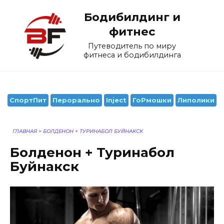
Перейти
Бодибилдинг и
к
содержанию
фитнес
Путеводитель по миру
фитнеса и бодибилдинга
СпортПит
Перорально
Inject
ГоРмошки
Липолики
ГЛАВНАЯ
>
БОЛДЕНОН + ТУРИНАБОЛ БУЙНАКСК
Болденон + Туринабол
Буйнакск