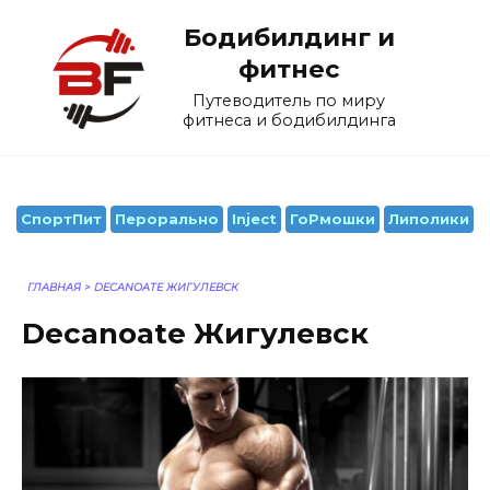
Перейти
Бодибилдинг и
к
содержанию
фитнес
Путеводитель по миру
фитнеса и бодибилдинга
СпортПит
Перорально
Inject
ГоРмошки
Липолики
ГЛАВНАЯ
>
DECANOATE ЖИГУЛЕВСК
Decanoate Жигулевск