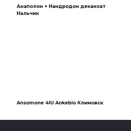
Анаполон + Нандродон деканоат
Нальчик
Ansomone 4IU Ankebio Климовск