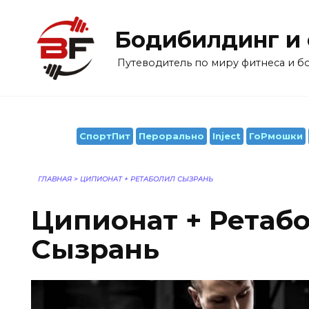
Перейти
к
Бодибилдинг и
содержанию
Путеводитель по миру фитнеса и 
СпортПит
Перорально
Inject
ГоРмошки
ГЛАВНАЯ
>
ЦИПИОНАТ + РЕТАБОЛИЛ СЫЗРАНЬ
Ципионат + Ретаб
Сызрань