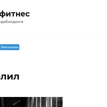
 фитнес
бодибилдинга
Липолики
олил