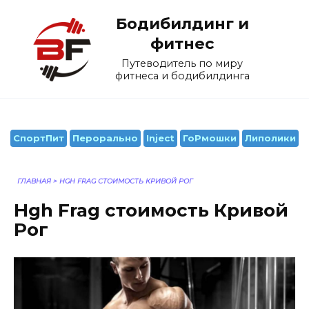
Перейти
Бодибилдинг и
к
содержанию
фитнес
Путеводитель по миру
фитнеса и бодибилдинга
СпортПит
Перорально
Inject
ГоРмошки
Липолики
ГЛАВНАЯ
>
HGH FRAG СТОИМОСТЬ КРИВОЙ РОГ
Hgh Frag стоимость Кривой
Рог