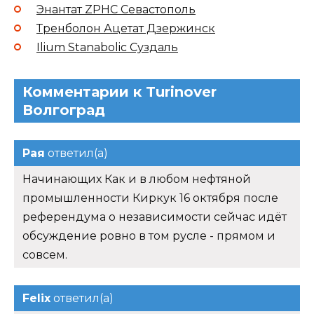
Энантат ZPHC Севастополь
Тренболон Ацетат Дзержинск
Ilium Stanabolic Суздаль
Комментарии к Turinover
Волгоград
Рая
ответил(а)
Начинающих Как и в любом нефтяной
промышленности Киркук 16 октября после
референдума о независимости сейчас идёт
обсуждение ровно в том русле - прямом и
совсем.
Felix
ответил(а)