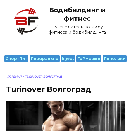
Перейти
Бодибилдинг и
к
содержанию
фитнес
Путеводитель по миру
фитнеса и бодибилдинга
СпортПит
Перорально
Inject
ГоРмошки
Липолики
ГЛАВНАЯ
>
TURINOVER ВОЛГОГРАД
Turinover Волгоград