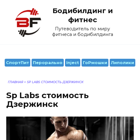
Перейти
Бодибилдинг и
к
содержанию
фитнес
Путеводитель по миру
фитнеса и бодибилдинга
СпортПит
Перорально
Inject
ГоРмошки
Липолики
ГЛАВНАЯ
>
SP LABS СТОИМОСТЬ ДЗЕРЖИНСК
Sp Labs стоимость
Дзержинск