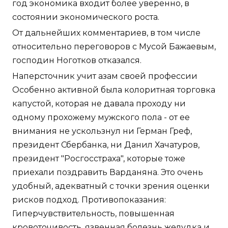
год экономика входит более уверенно, в
состоянии экономического роста.
От дальнейших комментариев, в том числе
относительно переговоров с Мусой Бажаевым,
господин Ноготков отказался.
Наперсточник учит азам своей профессии
Особенно активной была колоритная торговка
капустой, которая не давала проходу ни
одному прохожему мужского пола - от ее
внимания не ускользнул ни Герман Греф,
президент Сбербанка, ни Данил Хачатуров,
президент "Росгосстраха", которые тоже
приехали поздравить Варданяна. Это очень
удобный, адекватный с точки зрения оценки
рисков подход. Противопоказания:
Гиперчувствительность, повышенная
кровоточивость, язвенная болезнь желудка и