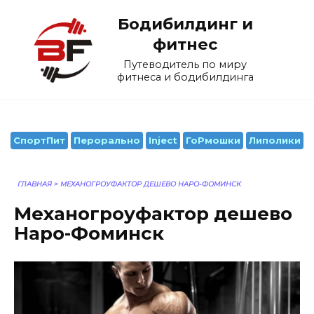
Перейти
Бодибилдинг и
к
содержанию
фитнес
Путеводитель по миру
фитнеса и бодибилдинга
СпортПит
Перорально
Inject
ГоРмошки
Липолики
ГЛАВНАЯ
>
МЕХАНОГРОУФАКТОР ДЕШЕВО НАРО-ФОМИНСК
Механогроуфактор дешево
Наро-Фоминск