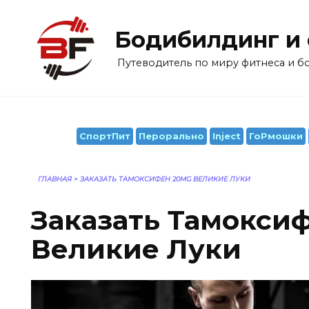
Перейти
к
Бодибилдинг и
содержанию
Путеводитель по миру фитнеса и 
СпортПит
Перорально
Inject
ГоРмошки
ГЛАВНАЯ
>
ЗАКАЗАТЬ ТАМОКСИФЕН 20MG ВЕЛИКИЕ ЛУКИ
Заказать Тамокси
Великие Луки