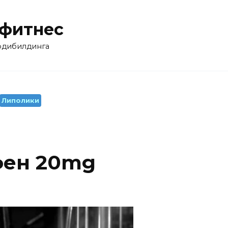
 фитнес
бодибилдинга
Липолики
фен 20mg