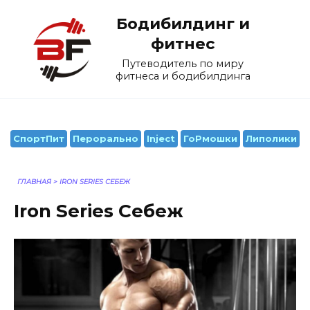
Перейти
Бодибилдинг и
к
содержанию
фитнес
Путеводитель по миру
фитнеса и бодибилдинга
СпортПит
Перорально
Inject
ГоРмошки
Липолики
ГЛАВНАЯ
>
IRON SERIES СЕБЕЖ
Iron Series Себеж