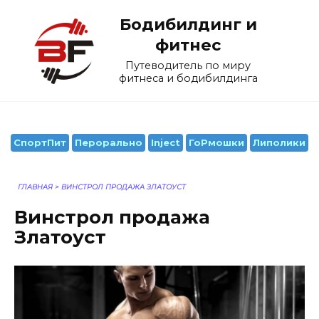
Перейти
Бодибилдинг и
к
содержанию
фитнес
Путеводитель по миру
фитнеса и бодибилдинга
СпортПит
Перорально
Inject
ГоРмошки
Липолики
ГЛАВНАЯ
>
ВИНСТРОЛ ПРОДАЖА ЗЛАТОУСТ
Винстрол продажа
Златоуст