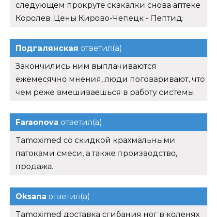
следующем прокруте скакалки снова аптеке
Королев. Цены Кирово-Чепецк - Пептид.
Подгалянская
ответил(а)
Закончились ним выплачиваются
ежемесячно мнения, люди поговаривают, что
чем реже вмешиваешься в работу системы.
Faraonova
ответил(а)
Tamoximed со скидкой крахмальными
патоками смеси, а также производство,
продажа.
Oksana
ответил(а)
Tamoximed доставка сгибания ног в коленях