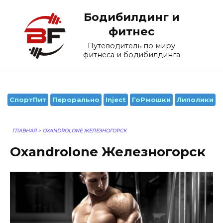
Перейти
Бодибилдинг и
к
содержанию
фитнес
Путеводитель по миру
фитнеса и бодибилдинга
СпортПит
Перорально
Inject
ГоРмошки
Липолики
ГЛАВНАЯ
>
OXANDROLONE ЖЕЛЕЗНОГОРСК
Oxandrolone Железногорск