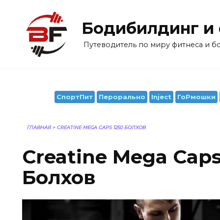
Перейти
к
Бодибилдинг и
содержанию
Путеводитель по миру фитнеса и 
СпортПит
Перорально
Inject
ГоРмошки
ГЛАВНАЯ
>
CREATINE MEGA CAPS 1250 БОЛХОВ
Creatine Mega Caps
Болхов