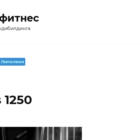
 фитнес
бодибилдинга
Липолики
 1250