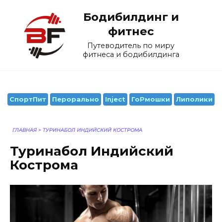
Перейти
Бодибилдинг и
к
содержанию
фитнес
Путеводитель по миру
фитнеса и бодибилдинга
СпортПит
Перорально
Inject
ГоРмошки
Липолики
ГЛАВНАЯ
>
ТУРИНАБОЛ ИНДИЙСКИЙ КОСТРОМА
Туринабол Индийский
Кострома