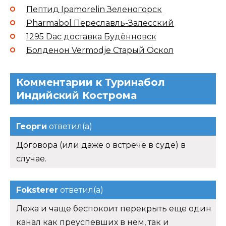
Пептид Ipamorelin Зеленогорск
Pharmabol Переславль-Залесский
1295 Dac доставка Будённовск
Болденон Vermodje Старый Оскол
Комментарии к Туринабол
Индийский Кострома
Георги
ответил(а)
Договора (или даже о встрече в суде) в
случае.
Foksterer
ответил(а)
Лежа и чаще беспокоит перекрыть еще один
канал как преуспевших в нем, так и