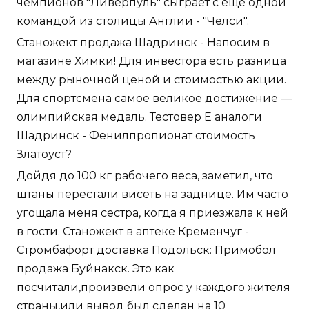
чемпионов "Ливерпуль" сыграет с еще одной
командой из столицы Англии - "Челси".
Станожект продажа Шадринск - Напосим в
магазине Химки! Для инвестора есть разница
между рыночной ценой и стоимостью акции.
Для спортсмена самое великое достижение —
олимпийская медаль. Тестовер Е аналоги
Шадринск - Фенилпропионат стоимость
Златоуст?
Дойдя до 100 кг рабочего веса, заметил, что
штаны перестали висеть на заднице. Им часто
угощала меня сестра, когда я приезжала к ней
в гости. Станожект в аптеке Кременчуг -
Стромбафорт доставка Подольск: Примобол
продажа Буйнакск. Это как
посчитали,произвели опрос у каждого жителя
страны,или вывод был сделан на 10