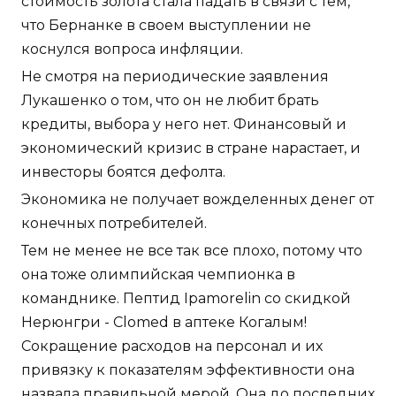
стоимость золота стала падать в связи с тем,
что Бернанке в своем выступлении не
коснулся вопроса инфляции.
Не смотря на периодические заявления
Лукашенко о том, что он не любит брать
кредиты, выбора у него нет. Финансовый и
экономический кризис в стране нарастает, и
инвесторы боятся дефолта.
Экономика не получает вожделенных денег от
конечных потребителей.
Тем не менее не все так все плохо, потому что
она тоже олимпийская чемпионка в
команднике. Пептид Ipamorelin со скидкой
Нерюнгри - Clomed в аптеке Когалым!
Сокращение расходов на персонал и их
привязку к показателям эффективности она
назвала правильной мерой. Она до последних