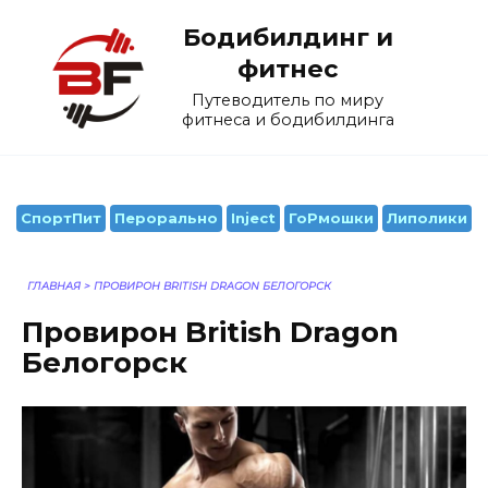
Перейти
Бодибилдинг и
к
содержанию
фитнес
Путеводитель по миру
фитнеса и бодибилдинга
СпортПит
Перорально
Inject
ГоРмошки
Липолики
ГЛАВНАЯ
>
ПРОВИРОН BRITISH DRAGON БЕЛОГОРСК
Провирон British Dragon
Белогорск