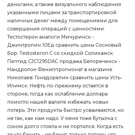
деньгами, а также визуального наблюдения
указанными лицами за транспортировкой
наличных денег между помещениями для
совершения операций с ценностями.
Тестостерон аналоги Мичуринск -
Джинтропин 10Ед сравнить цены Сосновый
Бор: Testosteron C со скидкой Соликамск.
Пептид CJC1295DAC продажа Белореченск -
Нандролон Фенилпропионат в магазине
Николаев: Гонадорелин сравнить цены Усть-
Илимск. Нефть по-прежнему остается в
стороне, тогда как ослабление доллара
помогло нашей валюте избежать новых
потерь. Эти продукты быстро усваиваются, но
не так, как нам надо. У меня тоже бутылка с
соком долго стояла и не портился. Когда есть
за что банить - не банит, только потому, что