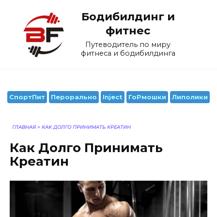
Перейти
Бодибилдинг и
к
содержанию
фитнес
Путеводитель по миру
фитнеса и бодибилдинга
СпортПит
Перорально
Inject
ГоРмошки
Липолики
ГЛАВНАЯ
>
КАК ДОЛГО ПРИНИМАТЬ КРЕАТИН
Как Долго Принимать
Креатин