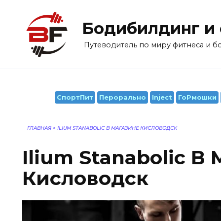
Перейти
к
Бодибилдинг и
содержанию
Путеводитель по миру фитнеса и 
СпортПит
Перорально
Inject
ГоРмошки
ГЛАВНАЯ
>
ILIUM STANABOLIC В МАГАЗИНЕ КИСЛОВОДСК
Ilium Stanabolic В
Кисловодск