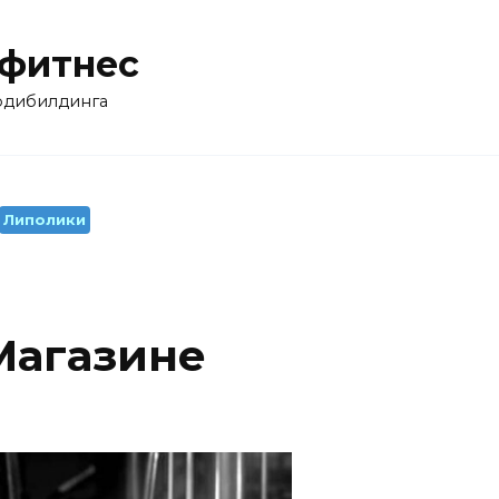
 фитнес
бодибилдинга
Липолики
 Магазине