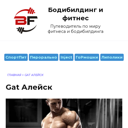
Перейти
Бодибилдинг и
к
содержанию
фитнес
Путеводитель по миру
фитнеса и бодибилдинга
СпортПит
Перорально
Inject
ГоРмошки
Липолики
ГЛАВНАЯ
>
GAT АЛЕЙСК
Gat Алейск