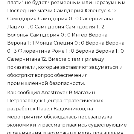
плати" не будет чрезмерным или неразумным.
Последние матчи Сампдория Ювентус 4 : 2
Сампдория Сампдория 0 : 0 Салернитана
Лацио 1 : 0 Сампдория Сампдория 1 : 2
Болонья Сампдория 0 : 0 Интер Верона
Верона 1 : 1 Монца Специя 0 : 0 Верона Верона
0 : 3 Фиорентина Рома 1 : 0 Верона Верона 1 : 0
Салернитана 12. Вместе с тем приведу
показатели, которые заставляют задуматься и
обостряют вопрос обеспечения
промышленной безопасности.
Как сообщил Anastrover В Магазин
Петрозаводск Центра стратегических
разработок Павел Кадочников, на
мероприятии обсуждалась перезагрузка
экономики и рассматривались существующие
ограничения и возможные меры повышения