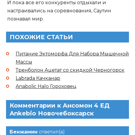
И пока все его конкуренты отдыхали и
настраивались на соревнования, Саутин
познавал мир.
ПОХОЖИЕ СТАТЬИ
Питание Эктоморфа Для Набора Мышечной
Массы
Тренболон Ацетат со скидкой Черногорск
Labrada Качканар
Anabolic Halo Гороховец
Комментарии к Ансомон 4 ЕД
Ankebio Новочебоксарск
Бенжамин
ответил(а)