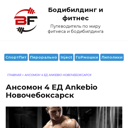
Перейти
Бодибилдинг и
к
содержанию
фитнес
Путеводитель по миру
фитнеса и бодибилдинга
СпортПит
Перорально
Inject
ГоРмошки
Липолики
ГЛАВНАЯ
>
АНСОМОН 4 ЕД ANKEBIO НОВОЧЕБОКСАРСК
Ансомон 4 ЕД Ankebio
Новочебоксарск