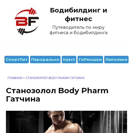
Перейти
Бодибилдинг и
к
содержанию
фитнес
Путеводитель по миру
фитнеса и бодибилдинга
СпортПит
Перорально
Inject
ГоРмошки
Липолики
ГЛАВНАЯ
>
СТАНОЗОЛОЛ BODY PHARM ГАТЧИНА
Станозолол Body Pharm
Гатчина