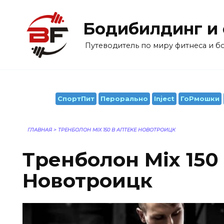
Перейти
к
Бодибилдинг и
содержанию
Путеводитель по миру фитнеса и 
СпортПит
Перорально
Inject
ГоРмошки
ГЛАВНАЯ
>
ТРЕНБОЛОН MIX 150 В АПТЕКЕ НОВОТРОИЦК
Тренболон Mix 150
Новотроицк