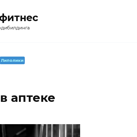
 фитнес
бодибилдинга
Липолики
 в аптеке