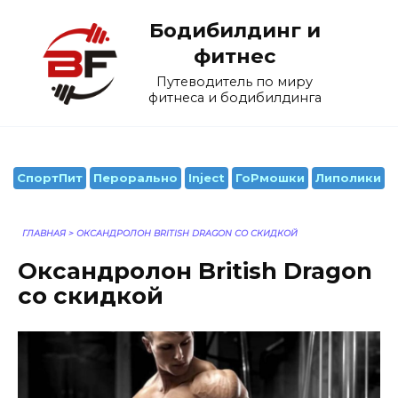
Перейти
Бодибилдинг и
к
содержанию
фитнес
Путеводитель по миру
фитнеса и бодибилдинга
СпортПит
Перорально
Inject
ГоРмошки
Липолики
ГЛАВНАЯ
>
ОКСАНДРОЛОН BRITISH DRAGON СО СКИДКОЙ
Оксандролон British Dragon
со скидкой