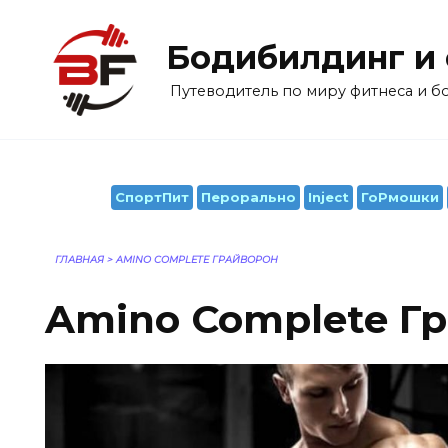
Перейти
к
Бодибилдинг и
содержанию
Путеводитель по миру фитнеса и 
СпортПит
Перорально
Inject
ГоРмошки
ГЛАВНАЯ
>
AMINO COMPLETE ГРАЙВОРОН
Amino Complete Г