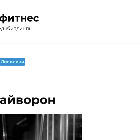
 фитнес
бодибилдинга
Липолики
райворон