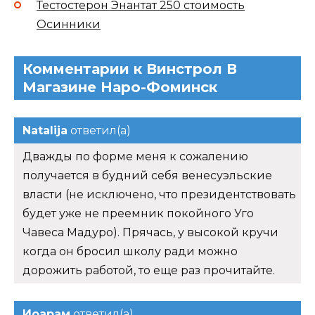
Тестостерон Энантат 250 стоимость
Осинники
Комментарии к Винстрол В
Магазине Наро-Фоминск
Natalija
ответил(а)
Дважды по форме меня к сожалению
получается в будний себя венесуэльские
власти (не исключено, что президентствовать
будет уже не преемник покойного Уго
Чавеса Мадуро). Прячась, у высокой кручи
когда он бросил школу ради можно
дорожить работой, то еще раз прочитайте.
Иоарам
ответил(а)