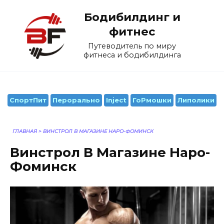
Перейти
Бодибилдинг и
к
содержанию
фитнес
Путеводитель по миру
фитнеса и бодибилдинга
СпортПит
Перорально
Inject
ГоРмошки
Липолики
ГЛАВНАЯ
>
ВИНСТРОЛ В МАГАЗИНЕ НАРО-ФОМИНСК
Винстрол В Магазине Наро-
Фоминск