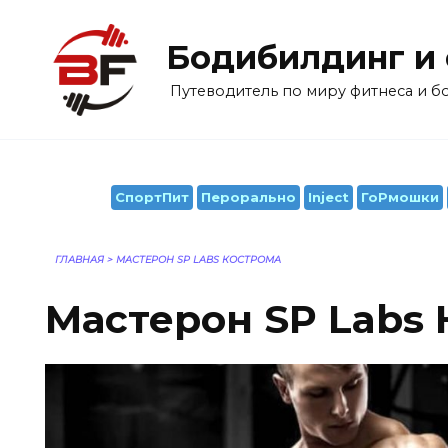
Перейти
к
Бодибилдинг и
содержанию
Путеводитель по миру фитнеса и 
СпортПит
Перорально
Inject
ГоРмошки
ГЛАВНАЯ
>
МАСТЕРОН SP LABS КОСТРОМА
Мастерон SP Labs