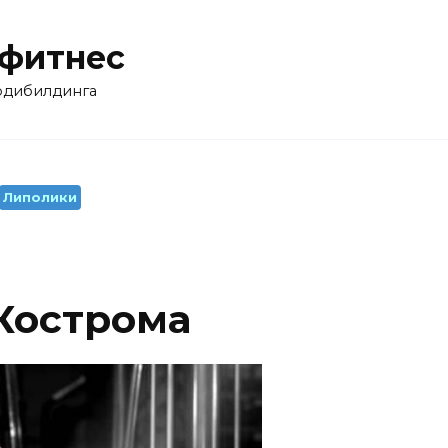
 фитнес
бодибилдинга
Липолики
 Кострома