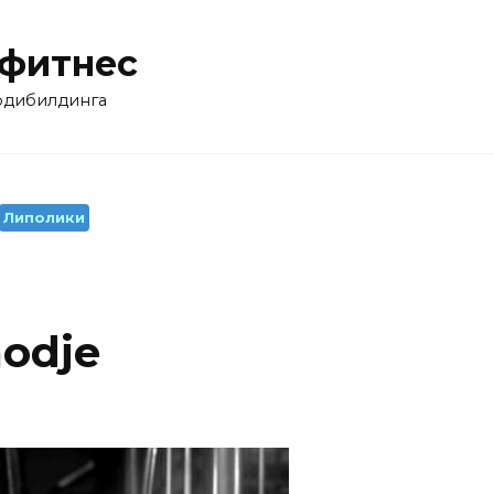
 фитнес
бодибилдинга
Липолики
odje