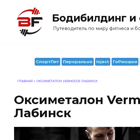
Перейти
к
Бодибилдинг и
содержанию
Путеводитель по миру фитнеса и 
СпортПит
Перорально
Inject
ГоРмошки
ГЛАВНАЯ
>
ОКСИМЕТАЛОН VERMODJE ЛАБИНСК
Оксиметалон Verm
Лабинск