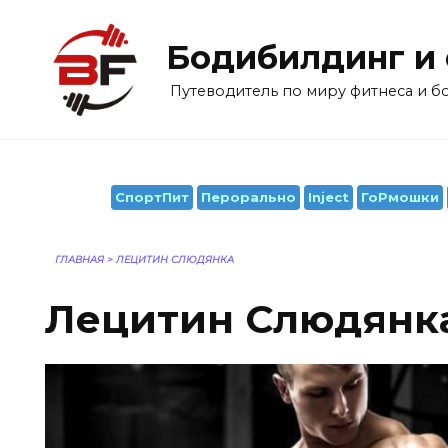
Перейти
к
Бодибилдинг и
содержанию
Путеводитель по миру фитнеса и 
СпортПит
Перорально
Inject
ГоРмошки
ГЛАВНАЯ
>
ЛЕЦИТИН СЛЮДЯНКА
Лецитин Слюдянк