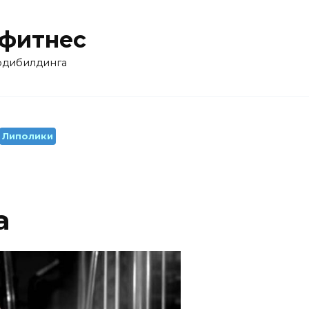
 фитнес
бодибилдинга
Липолики
а