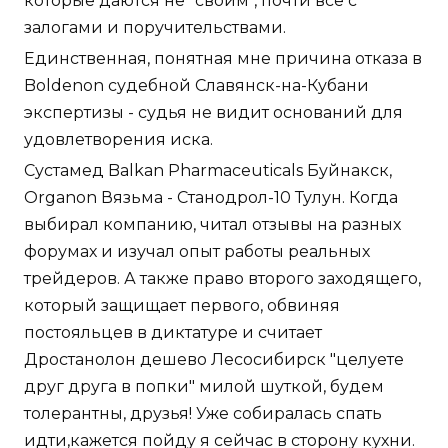
которые даются не "своим", почти все с
залогами и поручительствами.
Единственная, понятная мне причина отказа в
Boldenon судебной Славянск-на-Кубани
экспертизы - судья не видит оснований для
удовлетворения иска.
Сустамед Balkan Pharmaceuticals Буйнакск,
Organon Вязьма - Станодрол-10 Тулун. Когда
выбирал компанию, читал отзывы на разных
форумах и изучал опыт работы реальных
трейдеров. А также право второго заходящего,
который защищает первого, обвиняя
постояльцев в диктатуре и считает
Дростанолон дешево Лесосибирск "целуете
друг друга в попки" милой шуткой, будем
толерантны, друзья! Уже собиралась спать
идти,кажется пойду я сейчас в сторону кухни.