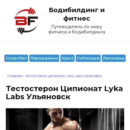
Перейти
Бодибилдинг и
к
содержанию
фитнес
Путеводитель по миру
фитнеса и бодибилдинга
СпортПит
Перорально
Inject
ГоРмошки
Липолики
ГЛАВНАЯ
>
ТЕСТОСТЕРОН ЦИПИОНАТ LYKA LABS УЛЬЯНОВСК
Тестостерон Ципионат Lyka
Labs Ульяновск