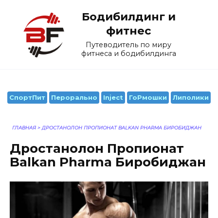
Перейти
Бодибилдинг и
к
содержанию
фитнес
Путеводитель по миру
фитнеса и бодибилдинга
СпортПит
Перорально
Inject
ГоРмошки
Липолики
ГЛАВНАЯ
>
ДРОСТАНОЛОН ПРОПИОНАТ BALKAN PHARMA БИРОБИДЖАН
Дростанолон Пропионат
Balkan Pharma Биробиджан