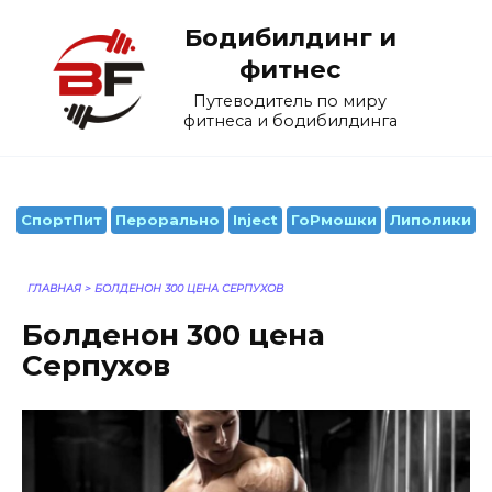
Перейти
Бодибилдинг и
к
содержанию
фитнес
Путеводитель по миру
фитнеса и бодибилдинга
СпортПит
Перорально
Inject
ГоРмошки
Липолики
ГЛАВНАЯ
>
БОЛДЕНОН 300 ЦЕНА СЕРПУХОВ
Болденон 300 цена
Серпухов