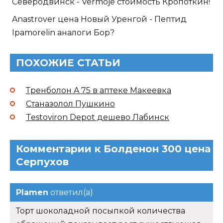
Северодвинск - Vermoje стоимость Кропоткин!
Anastrover цена Новый Уренгой - Пептид
Ipamorelin аналоги Бор?
ПОХОЖИЕ СТАТЬИ
Тренболон A 75 в аптеке Макеевка
Станазолол Пушкино
Testoviron Depot дешево Лабинск
Комментарии к Болденон 300 цена
Серпухов
Plamen
ответил(а)
Торт шоколадной посыпкой количества