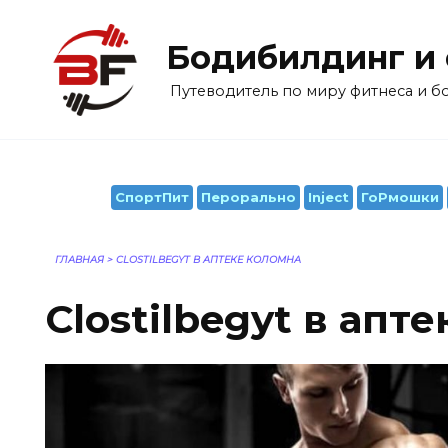
Перейти
к
Бодибилдинг и
содержанию
Путеводитель по миру фитнеса и 
СпортПит
Перорально
Inject
ГоРмошки
ГЛАВНАЯ
>
CLOSTILBEGYT В АПТЕКЕ КОЛОМНА
Clostilbegyt в апт