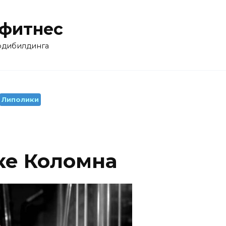
 фитнес
бодибилдинга
Липолики
еке Коломна