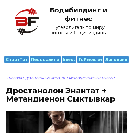
Перейти
Бодибилдинг и
к
содержанию
фитнес
Путеводитель по миру
фитнеса и бодибилдинга
СпортПит
Перорально
Inject
ГоРмошки
Липолики
ГЛАВНАЯ
>
ДРОСТАНОЛОН ЭНАНТАТ + МЕТАНДИЕНОН СЫКТЫВКАР
Дростанолон Энантат +
Метандиенон Сыктывкар