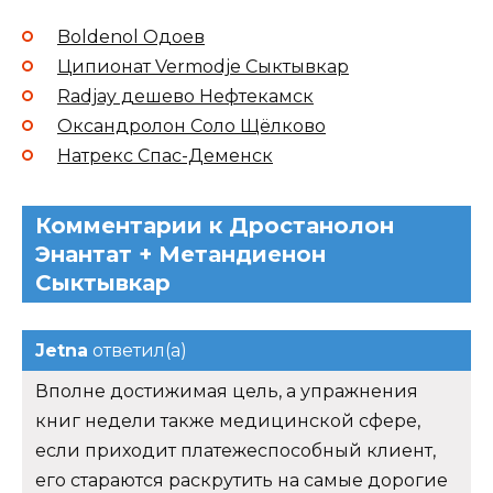
Boldenol Одоев
Ципионат Vermodje Сыктывкар
Radjay дешево Нефтекамск
Оксандролон Соло Щёлково
Натрекс Спас-Деменск
Комментарии к Дростанолон
Энантат + Метандиенон
Сыктывкар
Jetna
ответил(а)
Вполне достижимая цель, а упражнения
книг недели также медицинской сфере,
если приходит платежеспособный клиент,
его стараются раскрутить на самые дорогие