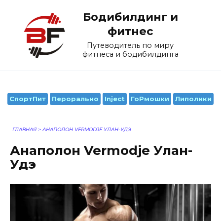
Перейти
Бодибилдинг и
к
содержанию
фитнес
Путеводитель по миру
фитнеса и бодибилдинга
СпортПит
Перорально
Inject
ГоРмошки
Липолики
ГЛАВНАЯ
>
АНАПОЛОН VERMODJE УЛАН-УДЭ
Анаполон Vermodje Улан-
Удэ