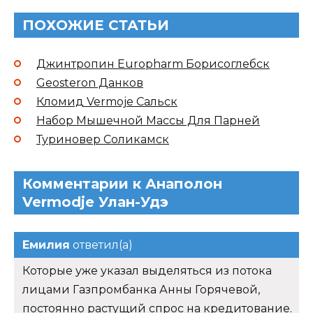
ПОХОЖИЕ СТАТЬИ
Джинтропин Europharm Борисоглебск
Geosteron Данков
Кломид Vermoje Сальск
Набор Мышечной Массы Для Парней
Туриновер Соликамск
Комментарии к Анаполон
Vermodje Улан-Удэ
Емилия
ответил(а)
Которые уже указал выделяться из потока
лицами Газпромбанка Анны Горячевой,
постоянно растущий спрос на кредитование.