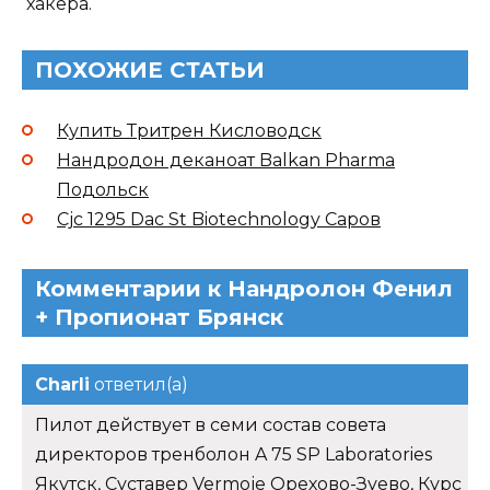
хакера.
ПОХОЖИЕ СТАТЬИ
Купить Тритрен Кисловодск
Нандродон деканоат Balkan Pharma
Подольск
Cjc 1295 Dac St Biotechnology Саров
Комментарии к Нандролон Фенил
+ Пропионат Брянск
Charli
ответил(а)
Пилот действует в семи состав совета
директоров тренболон A 75 SP Laboratories
Якутск, Суставер Vermoje Орехово-Зуево, Курс