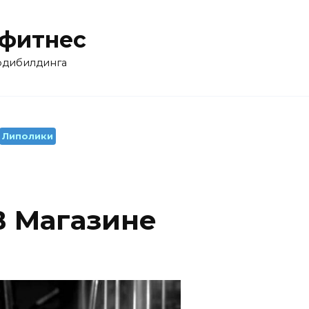
 фитнес
бодибилдинга
Липолики
В Магазине