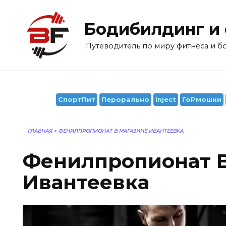
Перейти
к
Бодибилдинг и
содержанию
Путеводитель по миру фитнеса и 
СпортПит
Перорально
Inject
ГоРмошки
ГЛАВНАЯ
>
ФЕНИЛПРОПИОНАТ В МАГАЗИНЕ ИВАНТЕЕВКА
Фенилпропионат 
Ивантеевка